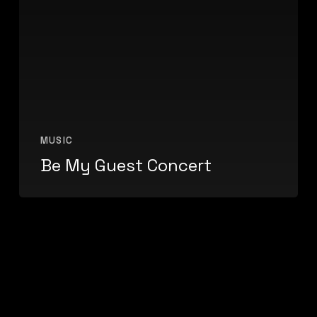
MUSIC
Be My Guest Concert
Every
day
you
learn
something
new