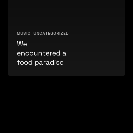
MUSIC
UNCATEGORIZED
We
encountered a
food paradise
Be
My
Guest
Concert